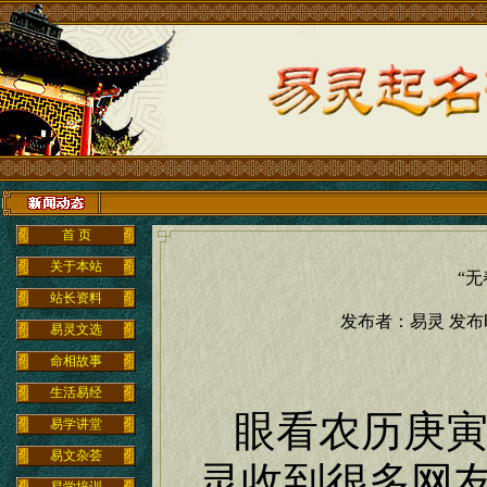
首 页
关于本站
“
站长资料
发布者：易灵 发布时间：
易灵文选
命相故事
生活易经
眼看农历庚
易学讲堂
易文杂荟
灵收到很多网