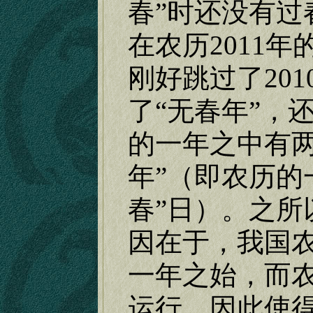
春”时还没有过
在农历
2011
年
刚好跳过了
201
了“无春年”，
的一年之中有两
年”（即农历的
春”日）。之所
因在于，我国
一年之始，而
运行，因此使得