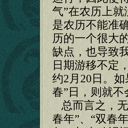
气”在农历上就
是农历不能准
历的一个很大
缺点，也导致
日期游移不定
约
2
月
20
日。如
春”日，则就不
总而言之，无
春年”、“双春