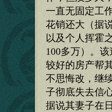
一直无固定工
花销还大（据
以及个人挥霍
100
多万）。该
较好的房产帮
不思悔改，继
子彻底失去信
据说其妻子在