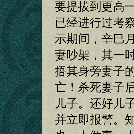
要提拔到更高
已经进行过考
示期间，辛巳
妻吵架，其一
捂其身旁妻子
亡！杀死妻子
儿子。还好儿
并立即报警。