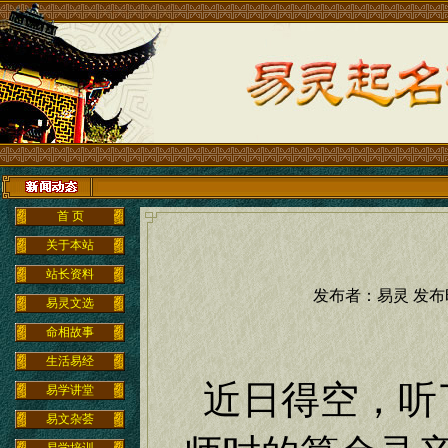
欢迎大
首 页
关于本站
站长资料
发布者：易灵 发布时间：
易灵文选
命相故事
生活易经
近日得空，听
易学讲堂
易文杂荟