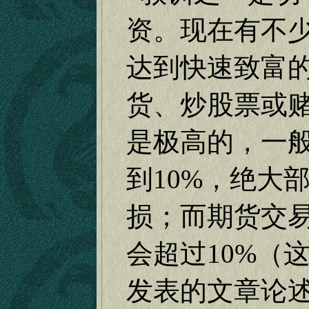
资。现在有不
达到快速致富
货、炒股票或
是极高的，一
到
10%
，绝大
损；而期货交
会超过
10%
（
发表的文章论