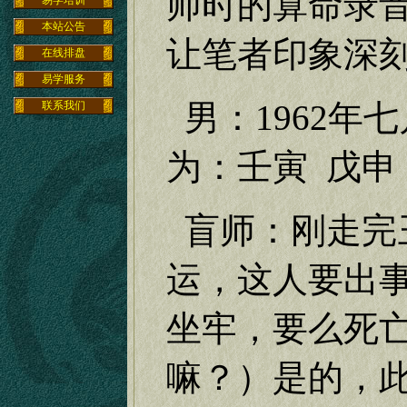
师时的算命录
易学培训
本站公告
让笔者印象深
在线排盘
易学服务
男：
1962
年七
联系我们
为：壬寅
戊申
盲师：刚走完
运，这人要出
坐牢，要么死
嘛？）是的，