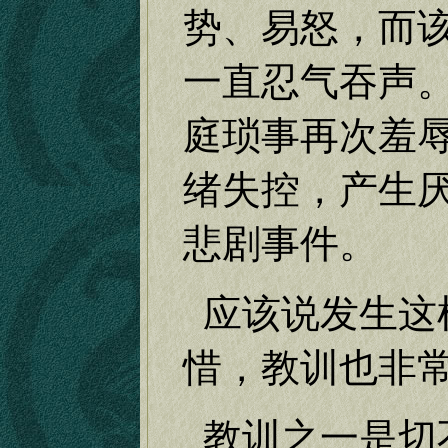
势、易怒，而
一直忍气吞声
庭琐事再次羞
绪失控，产生
悲剧事件。
应该说发生这
惜，教训也非
教训之一是切