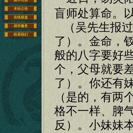
易学培训
本站公告
盲师处算命。
在线排盘
（吴先生报
易学服务
联系我们
了
）。金命，
般的八字要好
个，父母就要
了）。你还有
（是的，有两
格不一样、脾
反）。小妹妹本