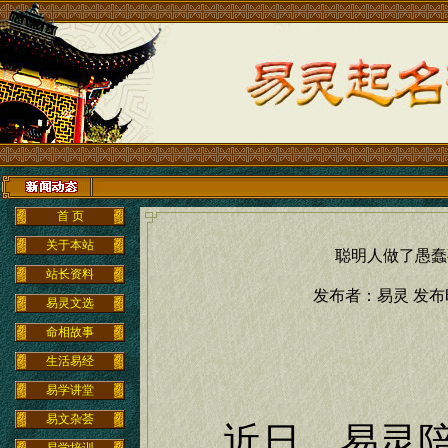
欢迎
首 页
关于本站
聪明人做了愚蠢
站长资料
发布者：易灵 发布时间：
易灵文选
命相故事
生活易经
易学讲堂
易文杂荟
近日，易灵陪