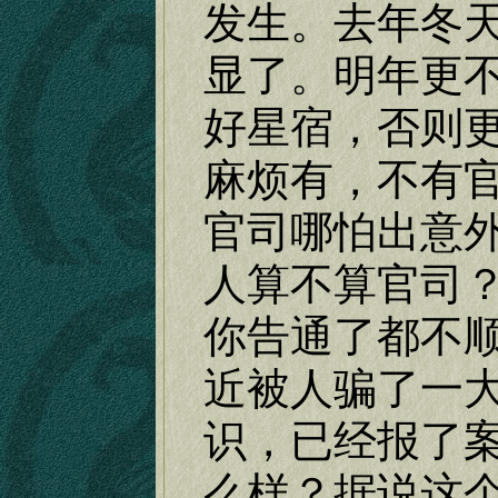
发生。去年冬
显了。明年更
好星宿，否则
麻烦有，不有
官司哪怕出意
人算不算官司
你告通了都不
近被人骗了一
识，已经报了
么样？据说这