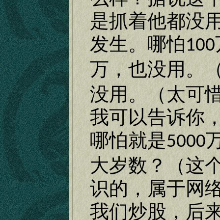
是抓着他都没
发生。哪怕
100
万，也没用。
没用。（太可
我可以告诉你
哪怕就是
5000
大岁数？（这
识的，属于网
我们炒股，后