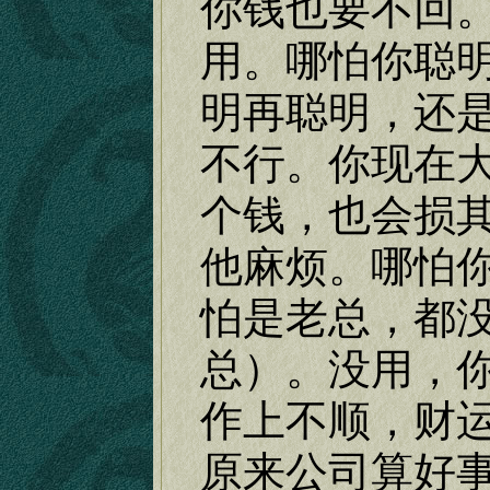
你钱也要不回
用。哪怕你聪
明再聪明，还
不行。你现在
个钱，也会损
他麻烦。哪怕
怕是老总，都
总）。没用，
作上不顺，财
原来公司算好