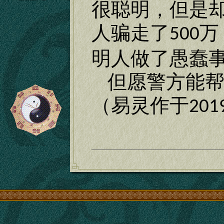
很聪明，但是
人骗走了
万
500
明人做了愚蠢
但愿警方能
（易灵作于
201